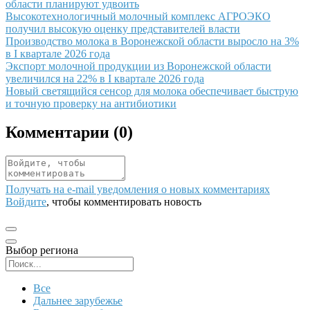
области планируют удвоить
Иллюстрация новости
Высокотехнологичный молочный комплекс АГРОЭКО
получил высокую оценку представителей власти
Иллюстрация новости
Производство молока в Воронежской области выросло на 3%
в I квартале 2026 года
Иллюстрация новости
Экспорт молочной продукции из Воронежской области
увеличился на 22% в I квартале 2026 года
Иллюстрация новости
Новый светящийся сенсор для молока обеспечивает быструю
и точную проверку на антибиотики
Комментарии (
0
)
Получать на e‑mail уведомления о новых комментариях
Войдите
, чтобы комментировать новость
Выбор региона
Поиск региона
Все
Дальнее зарубежье