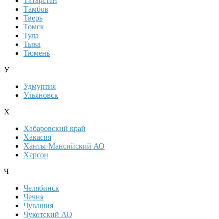
Татарстан
Тамбов
Тверь
Томск
Тула
Тыва
Тюмень
У
Удмуртия
Ульяновск
Х
Хабаровский край
Хакасия
Ханты-Мансийский АО
Херсон
Ч
Челябинск
Чечня
Чувашия
Чукотский АО