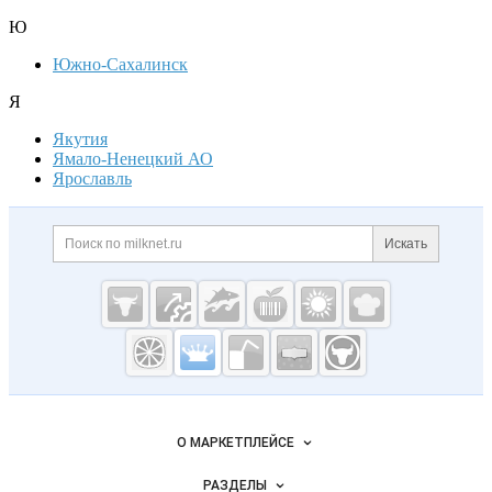
Ю
Южно-Сахалинск
Я
Якутия
Ямало-Ненецкий АО
Ярославль
Дополнительная информация
Поиск по сайту и ссылк
Искать
Cсылки на полезные проекты
Молочная
промышленность
России на
Важные разделы и контакты
Навигация по сайту
Milknet.ru
О МАРКЕТПЛЕЙСЕ
Новости Milknet.ru
РАЗДЕЛЫ