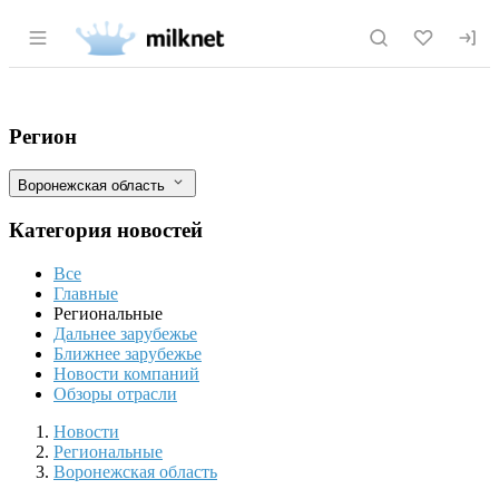
Раздел навигации по сайту milknet.ru
Воронежская область заключила первое
Фильтры
Регион
Воронежская область
Категория новостей
Все
Главные
Региональные
Дальнее зарубежье
Ближнее зарубежье
Новости компаний
Обзоры отрасли
Новости
Разделы
Новости
Региональные
Воронежская область