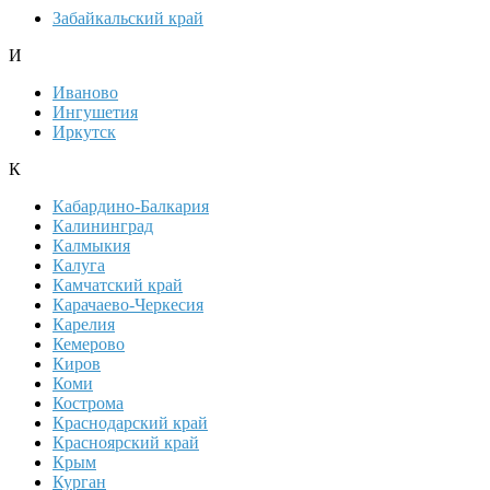
Забайкальский край
И
Иваново
Ингушетия
Иркутск
К
Кабардино-Балкария
Калининград
Калмыкия
Калуга
Камчатский край
Карачаево-Черкесия
Карелия
Кемерово
Киров
Коми
Кострома
Краснодарский край
Красноярский край
Крым
Курган