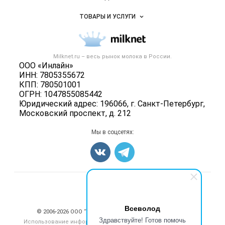
Услуги и цены
Объявления
ТОВАРЫ И УСЛУГИ
Размещение рекламы
Каталог компаний
Молочная продукция
Публичная оферта
Новости рынка
Вторичное сырье
Контактная информация
Форум
Milknet.ru – весь
рынок молока
в России.
Оборудование
Политика обработки персональных данных
ООО «Инлайн»
Энциклопедия
Прочее
ИНН: 7805355672
Для СМИ
Бренды
КПП: 780501001
Добавить объявление
ОГРН: 1047855085442
Блог
Карта объявлений
Юридический адрес: 196066, г. Санкт-Петербург,
Московский проспект, д. 212
Мы в соцсетях:
Счетчики, авторское право, логотипы
Всеволод
© 2006‑2026 ООО “Инлайн”. 12+ Все права защищены.
Здравствуйте! Готов помочь
Использование информации, размещенной на данном сайте,