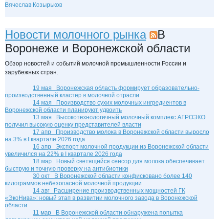
Вячеслав Козырьков
Новости молочного рынка
В
Воронеже и Воронежской области
Обзор новостей и событий молочной промышленности России и
зарубежных стран.
19 мая
Воронежская область формирует образовательно-
производственный кластер в молочной отрасли
14 мая
Производство сухих молочных ингредиентов в
Воронежской области планируют удвоить
13 мая
Высокотехнологичный молочный комплекс АГРОЭКО
получил высокую оценку представителей власти
17 апр
Производство молока в Воронежской области выросло
на 3% в I квартале 2026 года
16 апр
Экспорт молочной продукции из Воронежской области
увеличился на 22% в I квартале 2026 года
18 мар
Новый светящийся сенсор для молока обеспечивает
быструю и точную проверку на антибиотики
30 окт
В Воронежской области конфисковано более 140
килограммов небезопасной молочной продукции
14 авг
Расширение производственных мощностей ГК
«ЭкоНива»: новый этап в развитии молочного завода в Воронежской
области
11 мар
В Воронежской области обнаружена попытка