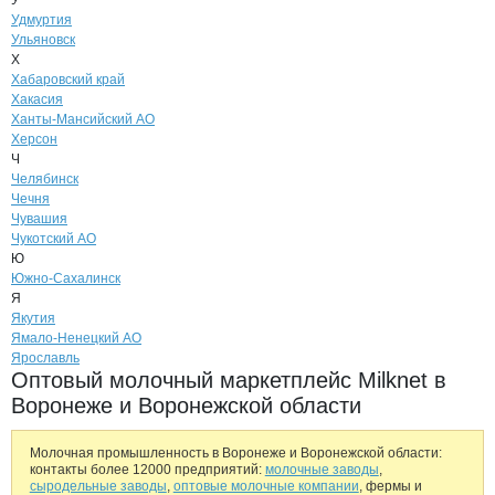
У
Удмуртия
Ульяновск
Х
Хабаровский край
Хакасия
Ханты-Мансийский АО
Херсон
Ч
Челябинск
Чечня
Чувашия
Чукотский АО
Ю
Южно-Сахалинск
Я
Якутия
Ямало-Ненецкий АО
Ярославль
Оптовый молочный маркетплейс Milknet в
Воронеже и Воронежской области
Молочная промышленность в Воронеже и Воронежской области:
контакты более 12000 предприятий:
молочные заводы
,
сыродельные заводы
,
оптовые молочные компании
, фермы и