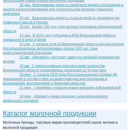
легализации сомнительной молочной продукции
18 дек
Воронежская область заключила первое соглашение о
защите капиталовложений для строительства молочно-товарного
комплекса
24 окт
Воронежская область стала второй по производству
сливочного масла в России
15 окт
Более 700 тыс тонн молока произвели в Воронежской
области
13 сен
В 2024 году субсидии в АПК Воронежской области
превысили 8 млрд рублей
13 сен
С начала года из Воронежской области под контролем
Россельхознадзора экспортировано более 100 тыс. тонн
животноводческой продукции
22 авг
«Молвест» построит завод по глубокой переработке
молока
16 авг
С прогрессивным опытом в животноводстве
Воронежской области ознакомилась делегация из Татарстана
24 июл
С начала 2024 года Россельхознадзор отозвал 98
деклараций о соответствии на животноводческую продукцию в
Воронежской, Белгородской и Липецкой областях
21 июн
«ЭкоНива» открыла новые магазины в Воронежской
области
14 июн
«Магнит» начал продажу сыра воронежского
мебельного холдинга
Каталог молочной продукции
Молочные бренды, торговые марки производителей сыров, молока и
молочной продукции.