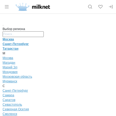
Раздел навигации по сайту milknet.ru
Выбор региона
Поиск региона
Москва
Санкт-Петербург
Татарстан
М
Москва
Магадан
Марий Эл
Мордовия
Московская область
Мурманск
С
Санкт-Петербург
Самара
Саратов
Севастополь
Северная Осетия
Смоленск