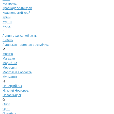
Кострома
Краснодарский край
Красноярский край
Крым
Курган
Курск
Л
Ленинградская область
Липецк
Луганская народная республика
М
Москва
Магадан
Марий Эл
Мордовия
Московская область
Мурманск
Н
Ненецкий АО
Нижний Новгород
Новосибирск
О
Омск
Орел
Оренбург