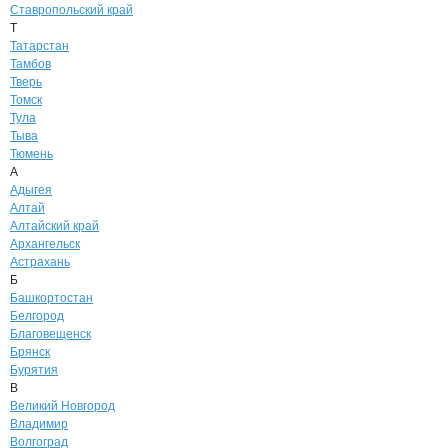
Ставропольский край
Т
Татарстан
Тамбов
Тверь
Томск
Тула
Тыва
Тюмень
А
Адыгея
Алтай
Алтайский край
Архангельск
Астрахань
Б
Башкортостан
Белгород
Благовещенск
Брянск
Бурятия
В
Великий Новгород
Владимир
Волгоград