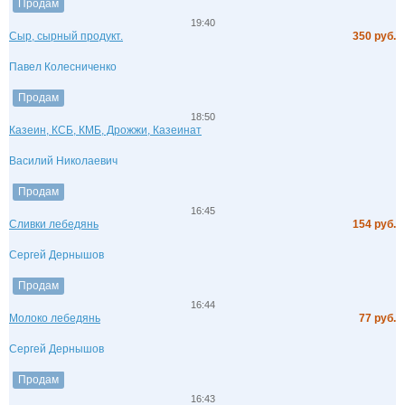
Продам
19:40
Сыр, сырный продукт.
350 руб.
Павел Колесниченко
Продам
18:50
Казеин, КСБ, КМБ, Дрожжи, Казеинат
Василий Николаевич
Продам
16:45
Сливки лебедянь
154 руб.
Сергей Дернышов
Продам
16:44
Молоко лебедянь
77 руб.
Сергей Дернышов
Продам
16:43