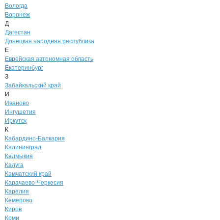
Вологда
Воронеж
Д
Дагестан
Донецкая народная республика
Е
Еврейская автономная область
Екатеринбург
З
Забайкальский край
И
Иваново
Ингушетия
Иркутск
К
Кабардино-Балкария
Калининград
Калмыкия
Калуга
Камчатский край
Карачаево-Черкесия
Карелия
Кемерово
Киров
Коми